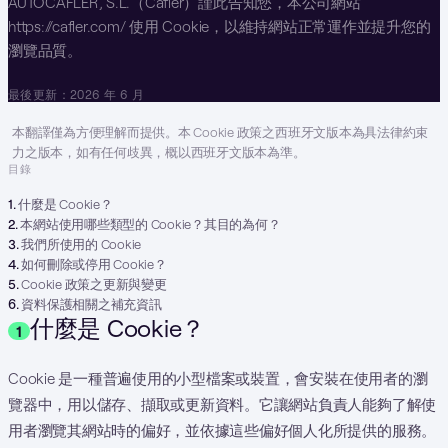
AUTOCAFLER, S.L.（Cafler）謹此告知您，本公司網站
https://cafler.com/ 使用 Cookie，以維持網站正常運作並提升您的
瀏覽品質。
最後更新：2026 年 6 月
本翻譯僅為方便理解而提供。本 Cookie 政策之西班牙文版本為具法律約束
力之版本，如有任何歧異，概以西班牙文版本為準。
目錄
1
.
什麼是 Cookie？
2
.
本網站使用哪些類型的 Cookie？其目的為何？
3
.
我們所使用的 Cookie
4
.
如何刪除或停用 Cookie？
5
.
Cookie 政策之更新與變更
6
.
資料保護相關之補充資訊
什麼是 Cookie？
1
Cookie 是一種普遍使用的小型檔案或裝置，會安裝在使用者的瀏
覽器中，用以儲存、擷取或更新資料。它讓網站負責人能夠了解使
用者瀏覽其網站時的偏好，並依據這些偏好個人化所提供的服務。