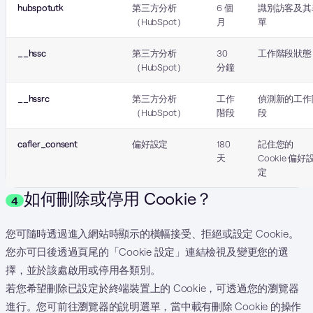
hubspotutk
第三方分析
6 個
識別訪客及其
（HubSpot）
月
單
__hssc
第三方分析
30
工作階段狀態
（HubSpot）
分鐘
__hssrc
第三方分析
工作
偵測新的工作
（HubSpot）
階段
段
cafler_consent
偏好設定
180
記住您的
天
Cookie 偏好
定
如何刪除或停用 Cookie？
4
您可隨時透過進入網站時顯示的橫幅接受、拒絕或設定 Cookie。
您亦可日後透過頁尾的「Cookie 設定」連結檢視及變更您的選
擇，並於該處啟用或停用各類別。
若您希望刪除已設定於終端裝置上的 Cookie，可透過您的瀏覽器
進行。您可前往瀏覽器的說明選單，當中載有刪除 Cookie 的操作