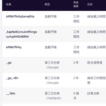
有效
名稱
類型
目的
期限
ARRAffinitySameSite
負載平衡
工作
縮短載入時間
階段
.AspNetCore.Antiforge
負載平衡
工作
縮短載入時間
ry.nixphHDAMN4
階段
ARRAffinity
負載平衡
工作
縮短載入時間
階段
_ga
第三方分析
2 年
區分使用者
（Google）
_ga_<ID>
第三方分析
2 年
維持工作階段
（Google）
態
__hstc
第三方分析
6 個
訪客分析
（HubSpot）
月