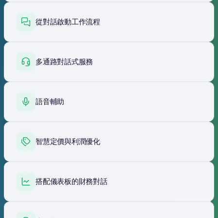
從對話啟動工作流程
多通路對話式服務
語音輔助
智慧定價與利潤優化
搭配儀表板的財務對話