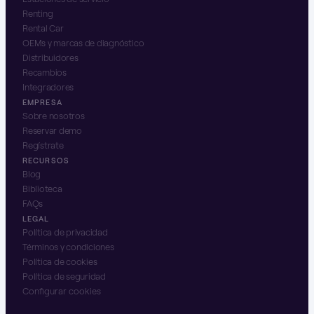
Renting
Rental Car
OEMs y marcas de diagnóstico
Distribuidores
Recambios
Integradores
EMPRESA
Sobre nosotros
Reservar demo
Regístrate
RECURSOS
Blog
Biblioteca
FAQs
LEGAL
Política de privacidad
Términos y condiciones
Política de cookies
Política de seguridad
Configurar cookies