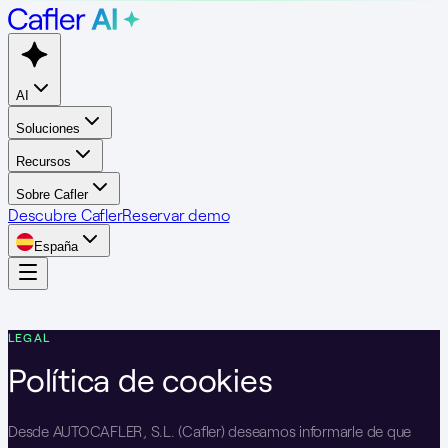
AI
Soluciones
Recursos
Sobre Cafler
Descubre Cafler
Reservar demo
España
LEGAL
Política de cookies
Desde AUTOCAFLER, S.L. (Cafler) deseamos informarle de que