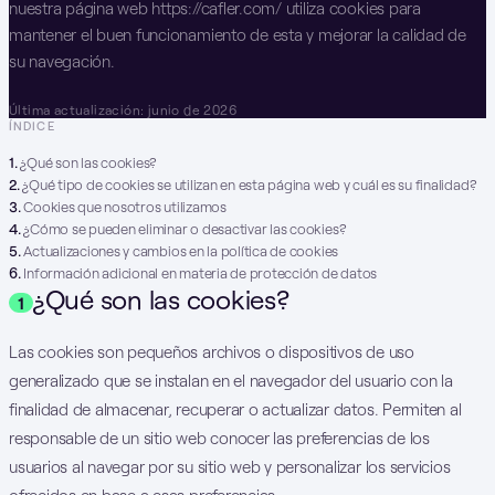
nuestra página web https://cafler.com/ utiliza cookies para
mantener el buen funcionamiento de esta y mejorar la calidad de
su navegación.
Última actualización: junio de 2026
ÍNDICE
1
.
¿Qué son las cookies?
2
.
¿Qué tipo de cookies se utilizan en esta página web y cuál es su finalidad?
3
.
Cookies que nosotros utilizamos
4
.
¿Cómo se pueden eliminar o desactivar las cookies?
5
.
Actualizaciones y cambios en la política de cookies
6
.
Información adicional en materia de protección de datos
¿Qué son las cookies?
1
Las cookies son pequeños archivos o dispositivos de uso
generalizado que se instalan en el navegador del usuario con la
finalidad de almacenar, recuperar o actualizar datos. Permiten al
responsable de un sitio web conocer las preferencias de los
usuarios al navegar por su sitio web y personalizar los servicios