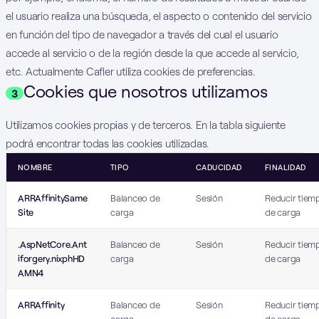
el usuario realiza una búsqueda, el aspecto o contenido del servicio
en función del tipo de navegador a través del cual el usuario
accede al servicio o de la región desde la que accede al servicio,
etc. Actualmente Cafler utiliza cookies de preferencias.
Cookies que nosotros utilizamos
3
Utilizamos cookies propias y de terceros. En la tabla siguiente
podrá encontrar todas las cookies utilizadas.
NOMBRE
TIPO
CADUCIDAD
FINALIDAD
ARRAffinitySame
Balanceo de
Sesión
Reducir tiem
Site
carga
de carga
.AspNetCore.Ant
Balanceo de
Sesión
Reducir tiem
iforgery.nixphHD
carga
de carga
AMN4
ARRAffinity
Balanceo de
Sesión
Reducir tiem