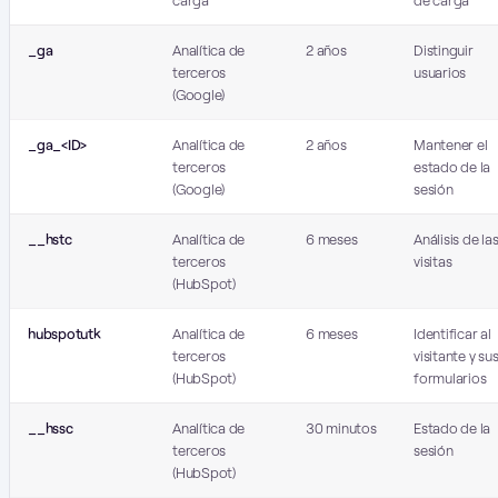
carga
de carga
_ga
Analítica de
2 años
Distinguir
terceros
usuarios
(Google)
_ga_<ID>
Analítica de
2 años
Mantener el
terceros
estado de la
(Google)
sesión
__hstc
Analítica de
6 meses
Análisis de la
terceros
visitas
(HubSpot)
hubspotutk
Analítica de
6 meses
Identificar al
terceros
visitante y su
(HubSpot)
formularios
__hssc
Analítica de
30 minutos
Estado de la
terceros
sesión
(HubSpot)